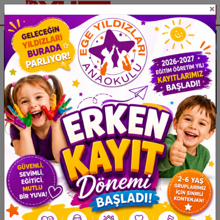
×
Eklenme : 04.03.2026
Haber Tipi: Ulusal Haber
SON DAKİKA: Akaryakıtta Tarihi Zam!