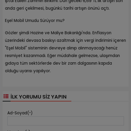
İptal Edilen Zammın Birikimi: Dün geceki 6,69 TL'lik artışın son
anda geri çekilmesi, bugünkü tarihi artışın önünü açtı.
Eşel Mobil Umudu Sürüyor mu?
Gözler şimdi Hazine ve Maliye Bakanlığı'nda. Enflasyon
üzerindeki devasa baskıyı azaltmak için vergi indirimini içeren
"Eşel Mobil" sisteminin devreye alınıp alınmayacağı henüz
resmiyet kazanmadı. Eğer müdahale gelmezse, ulaşımdan
gıdaya tüm sektörlerde dev bir zam dalgasının kapıda
olduğu uyarısı yapılıyor.
İLK YORUMU SİZ YAPIN
Ad-Soyad(
)
*