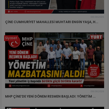
08.08.2026
ÇİNE CUMHURİYET MAHALLESİ MUHTARI ENGİN YAŞA, H...
Siyaset
08.08.2026
MHP ÇİNE’DE YENİ DÖNEM RESMEN BAŞLADI: YÖNETİM ...