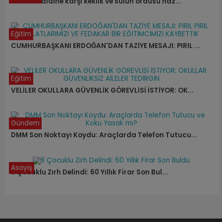
Kene tehdidine karşı keklik ve sülün ordusu haz...
Eğitim
CUMHURBAŞKANI ERDOĞAN'DAN TAZİYE MESAJI: PIRIL ...
Eğitim
VELİLER OKULLARA GÜVENLİK GÖREVLİSİ İSTİYOR: OK...
Gündem
DMM Son Noktayı Koydu: Araçlarda Telefon Tutucu...
Asayiş
8 Çocuklu Zırh Delindi: 60 Yıllık Firar Son Bul...