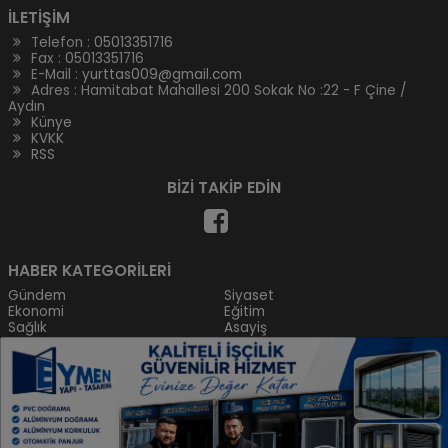
İLETİŞİM
Telefon :
05013351716
Fax : 05013351716
E-Mail :
yurttas009@gmail.com
Adres : Hamitabat Mahallesi 200 Sokak No :22 - F Çine /
Aydın
Künye
KVKK
RSS
BİZİ TAKİP EDİN
HABER KATEGORİLERİ
Gündem
Siyaset
Ekonomi
Eğitim
Sağlık
Asayiş
Spor
Kültür
Magazin
ilanlar
Çine Kurumları
Tüm hakları saklıdır ve
Çine Yurt Gazetesi'ne
aittir
2026
.
Gerçekleri Yazıyoruz