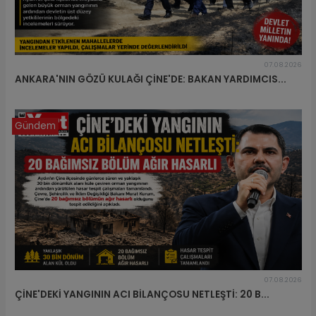
07.08.2026
ANKARA'NIN GÖZÜ KULAĞI ÇİNE'DE: BAKAN YARDIMCIS...
Gündem
07.08.2026
ÇİNE'DEKİ YANGININ ACI BİLANÇOSU NETLEŞTİ: 20 B...