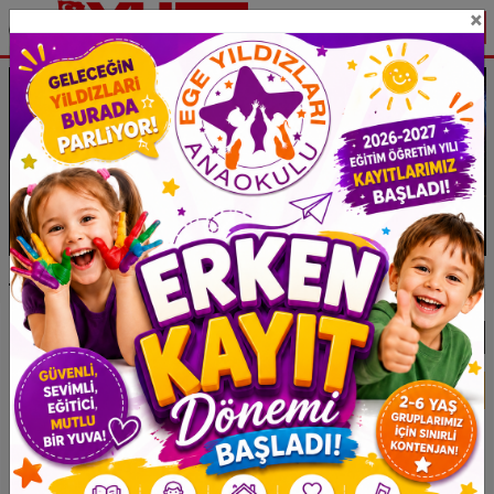
×
ILANLAR
ÇİNE'DE SATILIK VİLLA
1
2
3
4
5