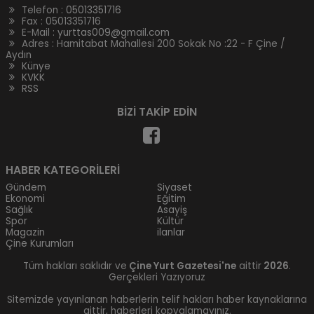
Telefon :
05013351716
Fax : 05013351716
E-Mail :
yurttas009@gmail.com
Adres : Hamitabat Mahallesi 200 Sokak No :22 - F Çine /
Aydın
Künye
KVKK
RSS
BİZİ TAKİP EDİN
HABER KATEGORİLERİ
Gündem
Siyaset
Ekonomi
Eğitim
Sağlık
Asayiş
Spor
Kültür
Magazin
ilanlar
Çine Kurumları
Tüm hakları saklıdır ve
Çine Yurt Gazetesi'ne
aittir
2026
.
Gerçekleri Yazıyoruz
Sitemizde yayınlanan haberlerin telif hakları haber kaynaklarına
aittir, haberleri kopyalamayınız.