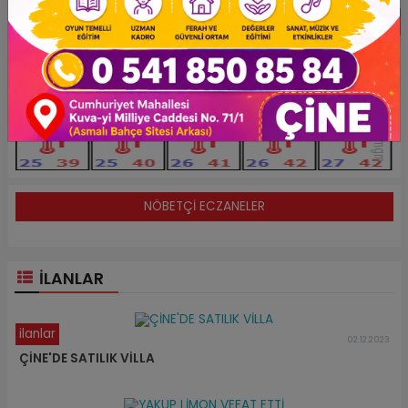
Döviz Kurları
Aydın Hava Durumu
NÖBETÇİ ECZANELER
ILANLAR
ilanlar
02.12.2023
ÇİNE'DE SATILIK VİLLA